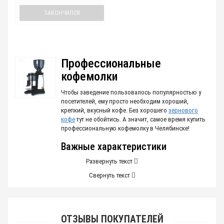
ЗАКОНЧИЛСЯ
Профессиональные
кофемолки
Чтобы заведение пользовалось популярностью у
посетителей, ему просто необходим хороший,
крепкий, вкусный кофе. Без хорошего
зернового
кофе
тут не обойтись. А значит, самое время купить
профессиональную кофемолку в Челябинске!
Важные характеристики
Развернуть текст
Обеспечить бесперебойную и
эффективную работу
кофейни способно только надежное
Свернуть текст
оборудование
со следующими опциями:
малый уровень шума при работе – вряд ли
посетителей привлечет раздражающий звук
работающей техники;
ОТЗЫВЫ ПОКУПАТЕЛЕЙ
скорость работы – измельчение зерен до