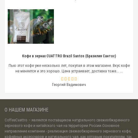
Кофемолки по лучшим ценам
Интернет-магазин «
CoffeeCuattro
» предлагает
электрические автоматические и
полуавтоматические кофемолки для кофеен. Для
вас:
продукция европейских производителей;
подробные консультации перед покупкой;
доставка по Челябинску;
Кофе в зернах CUATTRO Brazil Santos (Бразилия Сантос)
сотрудничество с розничными, оптовыми и
корпоративными клиентами;
Пью этот кофе уже несколько лет, покупая в этом магазине. Вкус кофе
высокий уровень организации;
не меняется и это хорошо. Цена устраивает, доставка тоже... ...
умеренные расценки;
выбор смежных услуг – доставка кофе, продажа
Георгий Вадимович
и аренда кофемашин.
Просто позвоните нам или оформите заказ онлайн!
О НАШЕМ МАГАЗИНЕ
CoffeeCuattro
– является поставщиком натурального свежеобжаренного
зернового кофе и китайского чая на территории России.Основное
направление компании - реализация свежеобжаренного зернового кофе,
кофейных аксессуаров и натурального чая, как оптовым покупателям, так