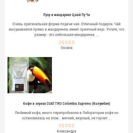
Для ресторана или кафе, где нет лишнего времени
на ручной помол и другие процедуры,
целесообразнее купить электрическую
Пуэр в мандарине Цзюй Пу Ча
профессиональную кофемолку. Для использования
в ресторанном бизнесе одинаково подходят
Очень оригинальная форма подачи чая. Отличный подарок. Чай
ножевые и жерновые устройства. Но стоит
высушивается прямо в мандаринке, имеет приятный вкус. Учтите, что
учитывать, что жернова обеспечивают
размер - это небольшая мандаринка. ...
равномерный помол и консистенцию кофейного
порошка.
Оксана
Подготовленный в них кофе подходит
для заваривания во всех видах
кофеварок: капельных, рожковых,
полуавтоматических и
автоматических.
Процесс помола и размер имеют решающее
значение при приготовлении кофейных напитков.
Именно от размера порошка зависит интенсивность,
Кофе в зернах CUATTRO Colombia Supremo (Колумбия)
привкус, аромат и крепость готового кофе.
Любимый кофе, много перепробовала в Лаборатории кофе но
остановилась на этом... мягкий, вкусный, не горчит ...
Важным преимуществом станет металлический
корпус, придающий устройству прочность и
износостойкость.
Александра