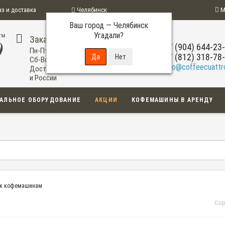
аз и доставка
Челябинск
М
Ваш город —
Челябинск
ограмма
Угадали?
Заказ по телефону
+7 (904) 644-23
Пн-Пт: 09:00-20:00
+7 (812) 318-78
Сб-Вс: 11:00-18:00
info@coffeecuattro
Доставка по Челябинску
и России
АЛЬНОЕ ОБОРУДОВАНИЕ
АКЦИИ
КОФЕМАШИНЫ В АРЕНДУ
 к кофемашинам
Сор