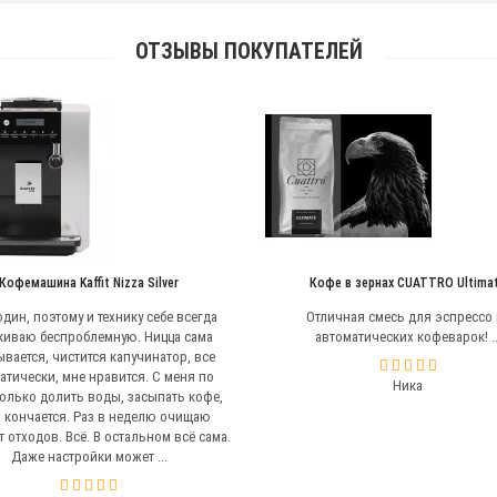
ОТЗЫВЫ ПОКУПАТЕЛЕЙ
Кофемашина Kaffit Nizza Silver
Кофе в зернах CUATTRO Ultima
дин, поэтому и технику себе всегда
Отличная смесь для эспрессо 
киваю беспроблемную. Ницца сама
автоматических кофеварок! ..
вается, чистится капучинатор, все
атически, мне нравится. С меня по
Ника
только долить воды, засыпать кофе,
а кончается. Раз в неделю очищаю
т отходов. Всё. В остальном всё сама.
Даже настройки может ...