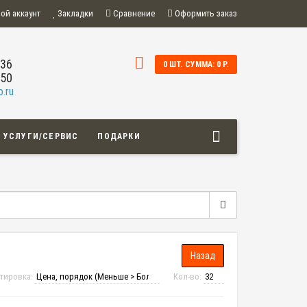
ой аккаунт
Закладки
Сравнение
Оформить заказ
-36
0 ШТ. СУММА: 0 Р.
-50
.ru
УСЛУГИ/СЕРВИС
ПОДАРКИ
тировка:
Кол-во: