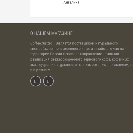
Ангелина
О НАШЕМ МАГАЗИНЕ
CoffeeCuattro
– является поставщиком натурального
свежеобжаренного зернового кофе и китайского чая на
территории России.Основное направление компании -
реализация свежеобжаренного зернового кофе, кофейных
аксессуаров и натурального чая, как оптовым покупателям, т
и в розницу.