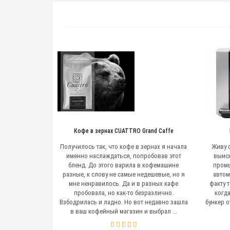
Кофе в зернах CUATTRO Grand Caffe
Получилось так, что кофе в зернах я начала
Живу о
именно наслаждаться, попробовав этот
выис
бленд. До этого варила в кофемашине
промы
разные, к слову не самые недешевые, но я
автом
мне ненравилось. Да и в разных кафе
факту 
пробовала, но как-то безразлично.
когд
Взбодрилась и ладно. Но вот недавно зашла
бункер о
в ваш кофейный магазин и выбрал ...