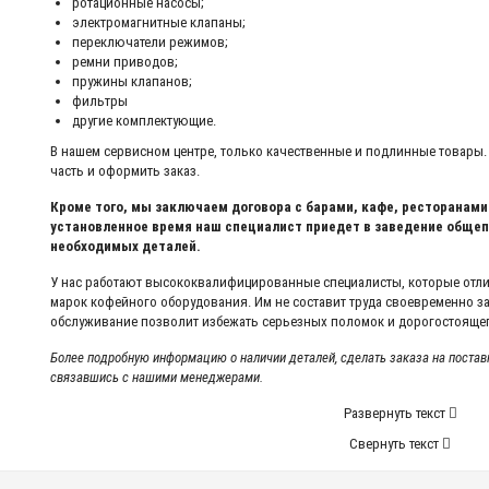
ротационные насосы;
электромагнитные клапаны;
переключатели режимов;
ремни приводов;
пружины клапанов;
фильтры
другие комплектующие.
В нашем сервисном центре, только качественные и подлинные товары.
часть и оформить заказ.
Кроме того, мы заключаем договора с барами, кафе, ресторанами
установленное время наш специалист приедет в заведение общеп
необходимых деталей.
У нас работают высококвалифицированные специалисты, которые отли
марок кофейного оборудования. Им не составит труда своевременно з
обслуживание позволит избежать серьезных поломок и дорогостоящег
Более подробную информацию о наличии деталей, сделать заказа на постав
связавшись с нашими менеджерами.
Развернуть текст
Свернуть текст