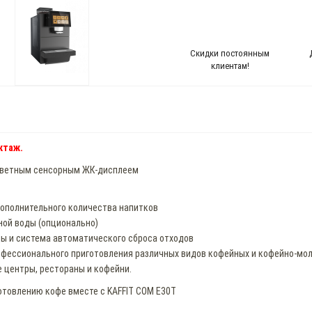
Скидки постоянным
клиентам!
ктаж.
цветным сенсорным ЖК-дисплеем
дополнительного количества напитков
ной воды (опционально)
ды и система автоматического сброса отходов
фессионального приготовления различных видов кофейных и кофейно-мол
е центры, рестораны и кофейни.
отовлению кофе вместе с KAFFIT COM E30T