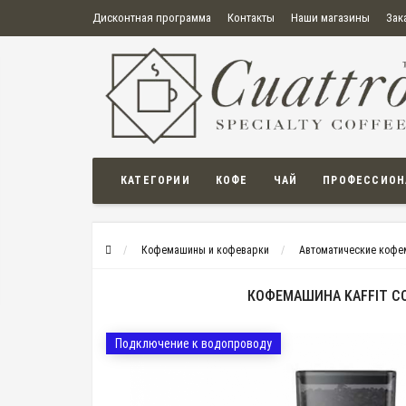
Дисконтная программа
Контакты
Наши магазины
Зак
О нас
Оплата
Правила продажи товаров
Бонусная пр
Политика конфиденциальности
Политика в отношении обработки персональных данных
Пользовательское соглашение
КАТЕГОРИИ
КОФЕ
ЧАЙ
ПРОФЕССИОН
Кофемашины и кофеварки
Автоматические коф
КОФЕМАШИНА KAFFIT C
Подключение к водопроводу