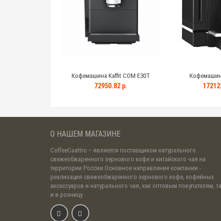
Кофемашина Kaffit COM E30T
Кофемашина 
72950.82 р.
172122
О НАШЕМ МАГАЗИНЕ
CoffeeCuattro
– является поставщиком натурального
свежеобжаренного зернового кофе и китайского чая на
территории России.Основное направление компании -
реализация свежеобжаренного зернового кофе, кофейных
аксессуаров и натурального чая, как оптовым покупателям, т
и в розницу.