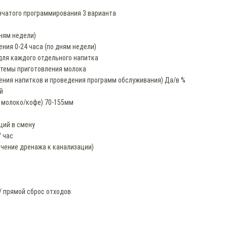
нчатого программирования 3 варианта
ням недели)
ия 0-24 часа (по дням недели)
для каждого отдельного напитка
стемы приготовления молока
ения напитков и проведения программ обслуживания) Да/в %
й
 молоко/кофе) 70-155мм
ций в смену
/ час
ючение дренажа к канализации)
/ прямой сброс отходов