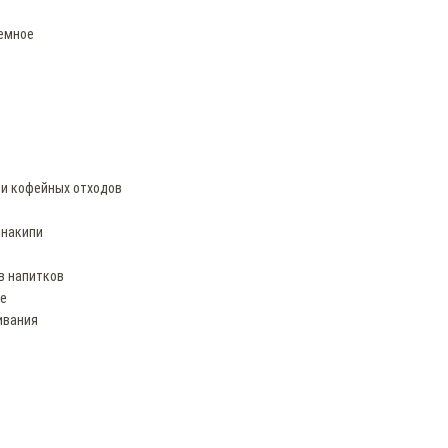
ъемное
 и кофейных отходов
 накипи
в напитков
фе
ивания