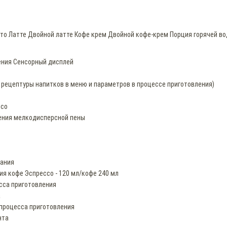
то Латте Двойной латте Кофе крем Двойной кофе-крем Порция горячей в
ения Сенсорный дисплей
 рецептуры напитков в меню и параметров в процессе приготовления)
ссо
ления мелкодисперсной пены
вания
я кофе Эспрессо - 120 мл/кофе 240 мл
сса приготовления
а
 процесса приготовления
нта