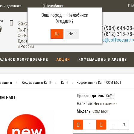
аз и доставка
Челябинск
М
Ваш город —
Челябинск
ограмма
Угадали?
Заказ по телефону
+7 (904) 644-23
Пн-Пт: 09:00-20:00
+7 (812) 318-78
Сб-Вс: 11:00-18:00
info@coffeecuattro
Доставка по Челябинску
и России
АЛЬНОЕ ОБОРУДОВАНИЕ
АКЦИИ
КОФЕМАШИНЫ В АРЕНДУ
емашины
Кофемашины Kaffit
Kaffit
Кофемашина Kaffit COM E60T
Производитель:
Kaffit
OM E60T
Наличие:
Нет в наличии
Модель:
COM E60T