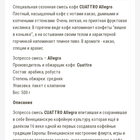
Специальная сезонная смесь кофе
CUATTRO Allegro
.
Плотный, насыщенный кофе с нотами какао, дымными и
копчеными оттенками. Очень легкая, но приятная фруктовая
кислинка. В горячем виде кофе напоминает конфеты "вишня
в коньяке", а на остывании своим телом и характерной
горчинкой напоминает темное пиво. В аромате - какао,
специи и арахис.
Эспрессо смесь –
Allegro
Производитель и обжарщик кофе:
Cuattro
Состав: арабика, робуста
Степень обжарки: средняя.
Упаковка: пакет с клапаном
Вес: 500 г
Описание
Эспрессо смесь
CUATTRO Allegro
впитавшая и сохранившая
в себе Венецианскую кофейную культуру, которая ещё в
далёком 16 веке одной из первых создавала кофейные
традиции Европы. Венецианское настроение флирта, игры и