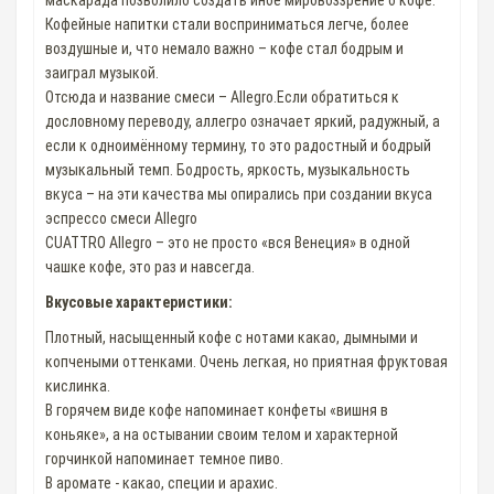
маскарада позволило создать иное мировоззрение о кофе.
Кофейные напитки стали восприниматься легче, более
воздушные и, что немало важно – кофе стал бодрым и
заиграл музыкой.
Отсюда и название смеси – Allegro.Если обратиться к
дословному переводу, аллегро означает яркий, радужный, а
если к одноимённому термину, то это радостный и бодрый
музыкальный темп. Бодрость, яркость, музыкальность
вкуса – на эти качества мы опирались при создании вкуса
эспрессо смеси Allegro
CUATTRO Allegro – это не просто «вся Венеция» в одной
чашке кофе, это раз и навсегда.
Вкусовые характеристики:
Плотный, насыщенный кофе с нотами какао, дымными и
копчеными оттенками. Очень легкая, но приятная фруктовая
кислинка.
В горячем виде кофе напоминает конфеты «вишня в
коньяке», а на остывании своим телом и характерной
горчинкой напоминает темное пиво.
В аромате - какао, специи и арахис.