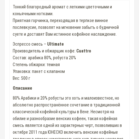
Тонкий благородный аромат c легкими цветочными и
коньячными нотками.
Приятная горчинка, переходящая в терпкое винное
послевкусие, позволят на мгновение забыть о будничной
суете и доставят Вам истинное кофейное наслаждение.
Эспрессо смесь –
Ultimate
Производитель и обжарщик кофе:
Cuattro
Состав: арабика 80%, робуста 20%
Степень обжарки: темная
Упаковка: пакет с клапаном
Вес: 500 г
Описание
80% Арабики и 20% робусты это хоть и малоизвестное, но
абсолютно распространённое сочетание в традиционной
классической кофейной культуры в Вене. Несмотря на
обилие и разнообразие венских кофеен, такая кофейная
смесь является одной из характерных черт, позволивших в
октябре 2011 года ЮНЕСКО включить венские кофейные