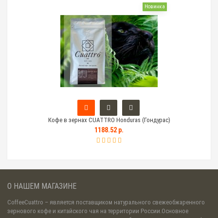
Новинка
Кофе в зернах CUATTRO Honduras (Гондурас)
Тем
1188.52 р.
О НАШЕМ МАГАЗИНЕ
CoffeeCuattro
– является поставщиком натурального свежеобжаренного
зернового кофе и китайского чая на территории России.Основное