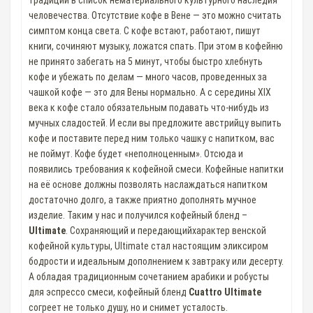
традиции в список нематериального культурного наследия
человечества. Отсутствие кофе в Вене — это можно считать
симптом конца света. С кофе встают, работают, пишут
книги, сочиняют музыку, ложатся спать. При этом в кофейню
не принято забегать на 5 минут, чтобы быстро хлебнуть
кофе и убежать по делам — много часов, проведенных за
чашкой кофе — это для Вены нормально. А с середины XIX
века к кофе стало обязательным подавать что-нибудь из
мучных сладостей. И если вы предложите австрийцу выпить
кофе и поставите перед ним только чашку с напитком, вас
не поймут. Кофе будет «неполноценным». Отсюда и
появились требования к кофейной смеси. Кофейные напитки
на её основе должны позволять наслаждаться напитком
достаточно долго, а также приятно дополнять мучное
изделие. Таким у нас и получился кофейный бленд –
Ultimate
. Сохраняющий и передающийхарактер венской
кофейной культуры, Ultimate стал настоящим эликсиром
бодрости и идеальным дополнением к завтраку или десерту.
А обладая традиционным сочетанием арабики и робусты
для эспрессо смеси, кофейный бленд
Cuattro Ultimate
согреет не только душу, но и снимет усталость.