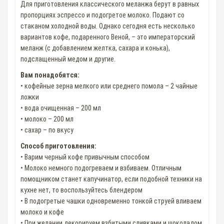
Для приготовления классического меланжа берут в равных
пропорциях эспрессо и подогретое молоко. Подают со
стаканом холодной воды. Однако сегодня есть несколько
вариантов кофе, подаренного Веной, – это императорский
меланж (с добавлением желтка, сахара и конька),
подслащенный медом и другие.
Вам понадобятся:
• кофейные зерна мелкого или среднего помола – 2 чайные
ложки
• вода очищенная – 200 мл
• молоко – 200 мл
• сахар – по вкусу
Способ приготовления:
• Варим черный кофе привычным способом
• Молоко немного подогреваем и взбиваем. Отличным
помощником станет капучинатор, если подобной техники на
кухне нет, то воспользуйтесь блендером
• В подогретые чашки одновременно тонкой струей вливаем
молоко и кофе
• При желании декорируем взбитыми сливками и шоколадом