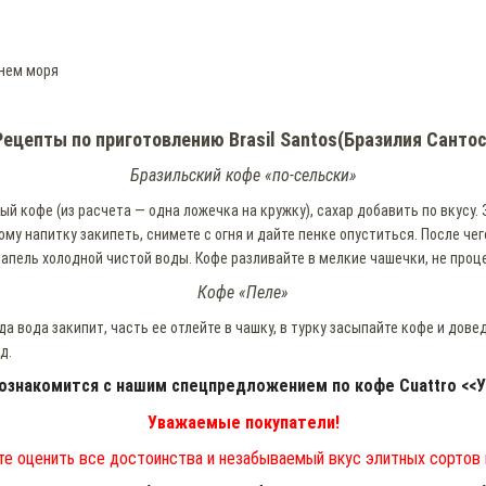
внем моря
Рецепты по приготовлению Brasil Santos(Бразилия Сантос
Бразильский кофе «по-сельски»
 кофе (из расчета — одна ложечка на кружку), сахар добавить по вкусу. 
му напитку закипеть, снимете с огня и дайте пенке опуститься. После че
апель холодной чистой воды. Кофе разливайте в мелкие чашечки, не проц
Кофе «Пеле»
да вода закипит, часть ее отлейте в чашку, в турку засыпайте кофе и дове
д.
ознакомится с нашим спецпредложением по кофе Cuattro <<У
Уважаемые покупатели!
е оценить все достоинства и незабываемый вкус элитных сортов