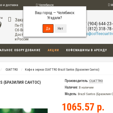
аз и доставка
Челябинск
М
Ваш город —
Челябинск
ограмма
Угадали?
Заказ по телефону
+7 (904) 644-23
Пн-Пт: 09:00-20:00
+7 (812) 318-78
Сб-Вс: 11:00-18:00
info@coffeecuattro
Доставка по Челябинску
и России
АЛЬНОЕ ОБОРУДОВАНИЕ
АКЦИИ
КОФЕМАШИНЫ В АРЕНДУ
CUATTRO
Кофе в зернах CUATTRO Brazil Santos (Бразилия Сантос)
Производитель:
CUATTRO
OS (БРАЗИЛИЯ САНТОС)
Наличие:
В наличии
Модель:
Brazil Santos (Бразилия 
1065.57 р.