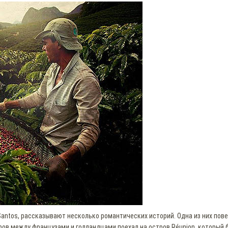
Santos, рассказывают несколько романтических историй. Одна из них пов
оров между французами и голландцами поехал на остров Réunion, который 