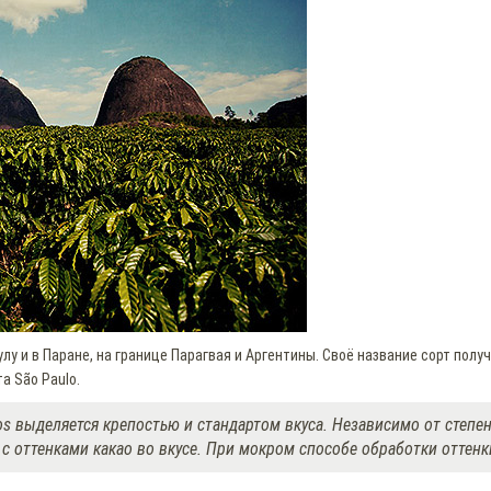
у и в Паране, на границе Парагвая и Аргентины. Своё название сорт полу
а São Paulo.
os выделяется крепостью и стандартом вкуса. Независимо от степе
 оттенками какао во вкусе. При мокром способе обработки оттенк