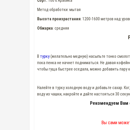
Сорт:
100% Арабика
Метод обработки: мытая
Высота произрастания
: 1200-1600 метров над уро
Обжарка
: средняя
В
турку
(желательно медную) насыпьте тонко смолотый
пока пенка не начнет подниматься. Не давая кофейно
чтобы гуща быстрее оседала, можно добавить пару к
Налейте в турку холодную воду и добавьте сахар. Ког
воду из чашки, накройте и дайте настояться 30 секун
Рекомендуем Вам 
Вы сами может