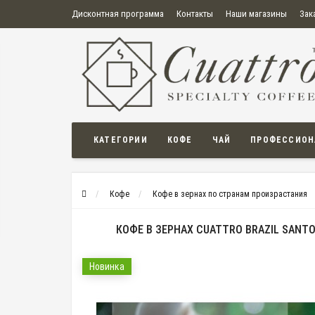
Дисконтная программа
Контакты
Наши магазины
Зак
О нас
Оплата
Правила продажи товаров
Бонусная пр
Политика конфиденциальности
Политика в отношении обработки персональных данных
Пользовательское соглашение
КАТЕГОРИИ
КОФЕ
ЧАЙ
ПРОФЕССИОН
Кофе
Кофе в зернах по странам произрастания
КОФЕ В ЗЕРНАХ CUATTRO BRAZIL SANT
Новинка