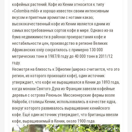
кофейных растений. Кофе из Кении относится к типу
«Colombia mild» и хорошо известен своим интенсивным
вкусом и приятным ароматом с нотами какао;
высококачественный кофе из Кении является одним из
самых востребованных сортов кофе в мире. Однако из-за
бума недвижимости в районах произрастания кофе и
нестабильности цен, производство в регионе Великих
Африканских озёр сократилось с примерно 130 000
метрических тонн в 1987/8 году до 40 000 тонн в 2011/12
году.
Несмотря на близость к Эфиопии (широко считается, что это
регион, из которого произошёл кофе), один источник
утверждает, что кофе не выращивался в Кении до 1893 года,
когда монахи Святого Духа из Франции завезли кофейные
деревья с острова Реюньон. Миссионерские фермы возле
Найроби, столицы Кении, использовались в качестве ядра,
вокруг которого развивалось выращивание кенийского
кофе. Ещё один источник утверждает, что британцы ввезли
кофе, выращиваемый в Кении, около 1900 года.