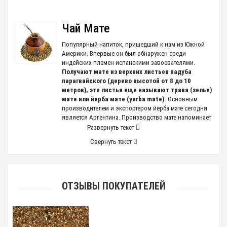
Чай Мате
Популярный напиток, пришедший к нам из Южной
Америки. Впервые он был обнаружен среди
индейских племен испанскими завоевателями.
Получают мате из верхних листьев падуба
парагвайского (дерево высотой от 8 до 10
метров), эти листья еще называют трава (зелье)
мате или йерба мате (yerba mate).
Основным
производителем и экспортером йерба мате сегодня
является Аргентина. Производство мате напоминает
производство чая, оно также состоит из этапов
Развернуть текст
сбора, термической фиксации, сушки, измельчения,
Свернуть текст
выдержки. Кроме всего прочего, употребление мате
— это особый ритуал или можно даже сказать
культура. Для питья напитка существует
специальная посуда: калабас (емкость из
высушенной тыквы) и бомбилья (трубочка с
ОТЗЫВЫ ПОКУПАТЕЛЕЙ
фильтром).
Йерба мате
Напиток, обладает множеством полезных свойств.