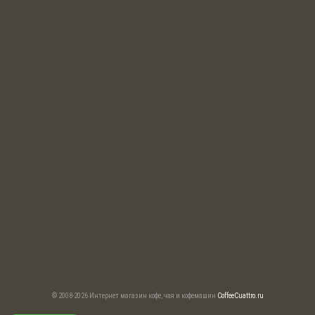
© 2008-2026 Интернет магазин кофе, чая и кофемашин
CoffeeCuattro.ru