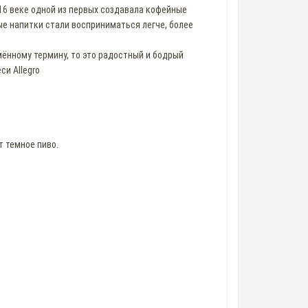
16 веке одной из первых создавала кофейные
ые напитки стали восприниматься легче, более
имённому термину, то это радостный и бодрый
си Allegro
т темное пиво.