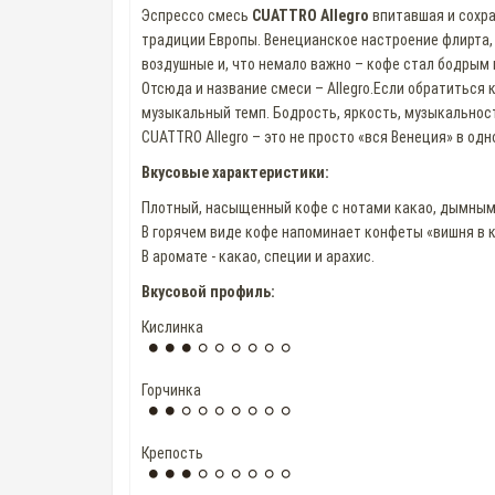
Эспрессо смесь
CUATTRO Allegro
впитавшая и сохра
традиции Европы. Венецианское настроение флирта, 
воздушные и, что немало важно – кофе стал бодрым 
Отсюда и название смеси – Allegro.Если обратиться 
музыкальный темп. Бодрость, яркость, музыкальност
CUATTRO Allegro – это не просто «вся Венеция» в одн
Вкусовые характеристики:
Плотный, насыщенный кофе с нотами какао, дымными
В горячем виде кофе напоминает конфеты «вишня в к
В аромате - какао, специи и арахис.
Вкусовой профиль:
Кислинка
Горчинка
Крепость