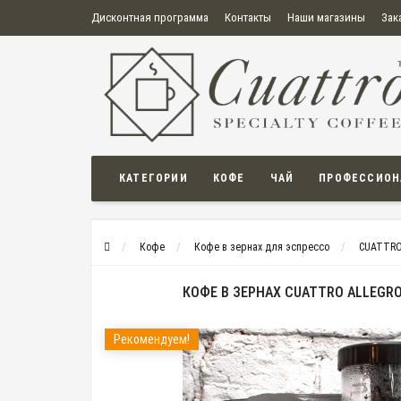
Дисконтная программа
Контакты
Наши магазины
Зак
О нас
Оплата
Правила продажи товаров
Бонусная пр
Политика конфиденциальности
Политика в отношении обработки персональных данных
Пользовательское соглашение
КАТЕГОРИИ
КОФЕ
ЧАЙ
ПРОФЕССИОН
Кофе
Кофе в зернах для эспрессо
CUATTR
КОФЕ В ЗЕРНАХ CUATTRO ALLEGRO
Рекомендуем!