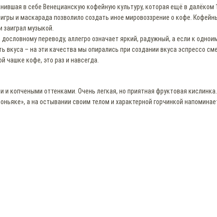
нившая в себе Венецианскую кофейную культуру, которая ещё в далёком 
игры и маскарада позволило создать иное мировоззрение о кофе. Кофейн
и заиграл музыкой.
к дословному переводу, аллегро означает яркий, радужный, а если к одно
ь вкуса – на эти качества мы опирались при создании вкуса эспрессо сме
ой чашке кофе, это раз и навсегда.
 и копчеными оттенками. Очень легкая, но приятная фруктовая кислинка.
оньяке», а на остывании своим телом и характерной горчинкой напоминае