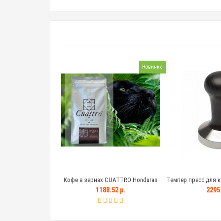
Новинка
Кофе в зернах CUATTRO Honduras
Темпер пресс для к
(Гондурас)
с деревянной чер
1188.52 р.
2295.