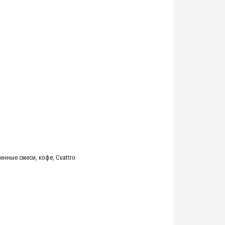
енные смеси
,
кофе
,
Cuattro