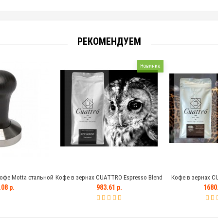
РЕКОМЕНДУЕМ
Новинка
офе Motta стальной
Кофе в зернах CUATTRO Espresso Blend
Кофе в зернах C
ной ручкой, 58 мм
Marogogype (Ника
08 р.
983.61 р.
1680.