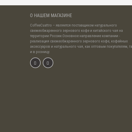
О НАШЕМ МАГАЗИНЕ
CoffeeCuattro
– является поставщиком натурального
свежеобжаренного зернового кофе и китайского чая на
территории России.Основное направление компании -
реализация свежеобжаренного зернового кофе, кофейных
аксессуаров и натурального чая, как оптовым покупателям, т
и в розницу.