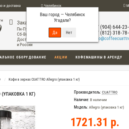
аз и доставка
Челябинск
М
Ваш город —
Челябинск
ограмма
Угадали?
Заказ по телефону
+7 (904) 644-23
Пн-Пт: 09:00-20:00
+7 (812) 318-78
Сб-Вс: 11:00-18:00
info@coffeecuattro
Доставка по Челябинску
и России
АЛЬНОЕ ОБОРУДОВАНИЕ
АКЦИИ
КОФЕМАШИНЫ В АРЕНДУ
O
Кофе в зернах CUATTRO Allegro (упаковка 1 кг)
Производитель:
CUATTRO
 (УПАКОВКА 1 КГ)
Наличие:
В наличии
Модель:
Allegro (упаковка 1 кг)
1721.31 р.