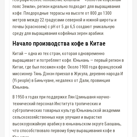
пояс Земли», регион идеально подходит для выращивания
кофе. Плодородные террасы на высоте от 800 до 1300
метров между 22 градусами северной и южной широты и
почвы (краснозем) с pH от 5 до 6,5 создают уникальную
среду для выращивания кофейных зерен арабики.
Начало производства кофе в Китае
Китай — одна из тех стран, которая одновременно
выращивает и потребляет кофе. Юньнань — первый регион в
Китае, где был посажен кофе. Около 1900 года французский
миссионер Тянь Дэнэн приехал в Жукула, деревню народа И
(Yi people) в Биньчуане, недалеко от Дали, провинция
Юньнань.
В 1950-х годах при поддержке Лян Цзиньшаня научно-
технический персонал Института тропических и
субтропических товарных культур Юньнаньской академии
сельскохозяйственных наук улучшил и вырастил
высокоурожайную арабику в юньнаньском округе Баошань,
что способствовало первому буму выращивания кофе в