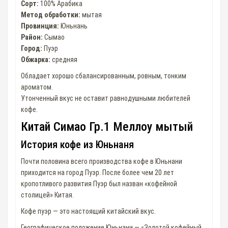
Сорт:
100% Арабика
Метод обработки:
мытая
Провинция:
Юньнань
Район:
Сымао
Город:
Пуэр
Обжарка:
средняя
Обладает хорошо сбалансированным, ровным, тонким
ароматом.
Утонченный вкус не оставит равнодушными любителей
кофе.
Китай Симао Гр.1 Меллоу мытый
История кофе из Юньнаня
Почти половина всего производства кофе в Юньнани
приходится на город Пуэр. После более чем 20 лет
кропотливого развития Пуэр был назван «кофейной
столицей» Китая.
Кофе пуэр — это настоящий китайский вкус.
Географическое положение Юньнани — «Золотой кофейный