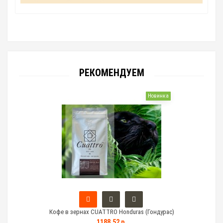
РЕКОМЕНДУЕМ
Новинка
Кофе в зернах CUATTRO Honduras (Гондурас)
Тем
1188.52 р.