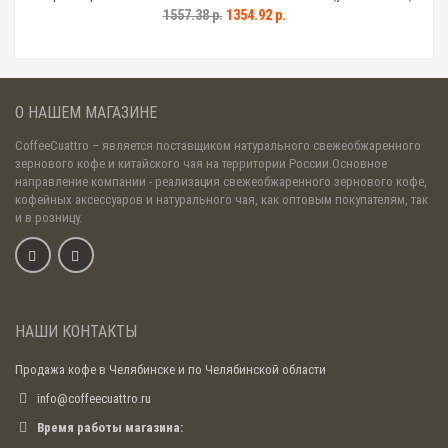
1557.38 р.
1354.92 р.
О НАШЕМ МАГАЗИНЕ
CoffeeCuattro
– является поставщиком натурального свежеобжаренного
зернового кофе и китайского чая на территории России.Основное
направление компании - реализация свежеобжаренного зернового кофе,
кофейных аксессуаров и натурального чая, как оптовым покупателям, так
и в розницу.
НАШИ КОНТАКТЫ
Продажа кофе в Челябинске и по Челябинской области
info@coffeecuattro.ru
Время работы магазина: