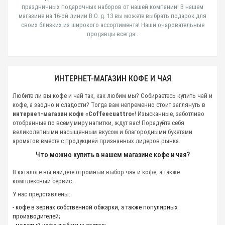
праздничных подарочных наборов от нашей компании! В нашем
магазине на 16-ой линии В.О. д. 13 вы можете выбрать подарок для
своих близких из широкого ассортимента! Наши очаровательные
продавцы всегда..
ИНТЕРНЕТ-МАГАЗИН КОФЕ И ЧАЯ
Любите ли вы кофе и чай так, как любим мы? Собираетесь купить чай и
кофе, а заодно и сладости? Тогда вам непременно стоит заглянуть в
интернет-магазин кофе «Coffeecuattro»
! Изысканные, заботливо
отобранные по всему миру напитки, ждут вас! Порадуйте себя
великолепными насыщенным вкусом и благородными букетами
ароматов вместе с продукцией признанных лидеров рынка.
Что можно купить в нашем магазине кофе и чая?
В каталоге вы найдете огромный выбор чая и кофе, а также
комплексный сервис.
У нас представлены:
- кофе в зернах собственной обжарки, а также популярных
производителей;