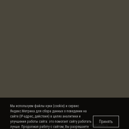
Мы используем файлы куки (cookie) и сервис
Яндекс.Метрика для сбора данных о поведении на
сайте (IP-адрес, действия) в целях аналитики и
Принять
улучшения работы сайта: это помогает сайту работать
© 2008-2026 Интернет магазин кофе, чая и кофемашин
CoffeeCuattro.ru
лучше. Продолжая работу с сайтом, Вы разрешаете