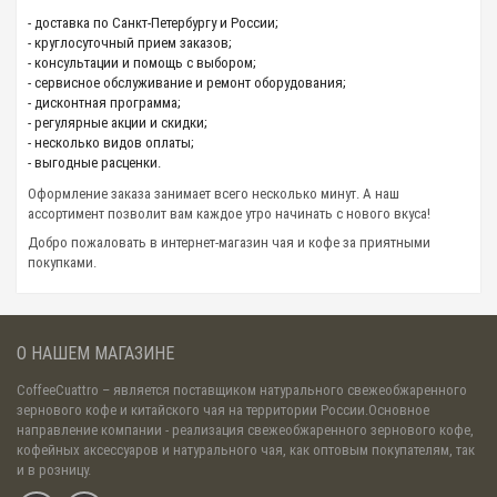
- доставка по Санкт-Петербургу и России;
- круглосуточный прием заказов;
- консультации и помощь с выбором;
- сервисное обслуживание и ремонт оборудования;
- дисконтная программа;
- регулярные акции и скидки;
- несколько видов оплаты;
- выгодные расценки.
Оформление заказа занимает всего несколько минут. А наш
ассортимент позволит вам каждое утро начинать с нового вкуса!
Добро пожаловать в интернет-магазин чая и кофе за приятными
покупками.
О НАШЕМ МАГАЗИНЕ
CoffeeCuattro
– является поставщиком натурального свежеобжаренного
зернового кофе и китайского чая на территории России.Основное
направление компании - реализация свежеобжаренного зернового кофе,
кофейных аксессуаров и натурального чая, как оптовым покупателям, так
и в розницу.