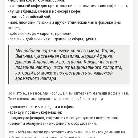
- молотый кофе любимых сортов;
- капсульный кофе для приготовления в автоматических кофеварках;
- лучшие бленды, смеси и моносорта кофе;
- элитный китайский чай;
- мате, японский, тайский и другой этнический чай в фасовке и на
развес;
- добавки к кофе – сиропы, пряности.
- специи и добавки к чаю – травяные сборы, цукаты.
Мы собрали сорта и смеси со всего мира: Индия,
Вьетнам, чувственная Бразилия, жаркая Африка,
далекая Индонезия и др. страны. Каждая из стран
подарила напитку частичку национального колорита,
который вы можете почувствовать за чашечкой
ароматного нектара.
Но и это еще не все. Мы - больше, чем
интернет-магазин кофе и чая
.
Покупателям мы предлагаем расширенный спектр услуг:
- доставку кофе и чая на дом и в офис;
- аренду и продажу кофемашин;
- продажу кофеварок, кофемолок и сопутствующих аксессуаров;
- ремонт и обслуживание кофейного оборудования.
Все, чтобы вы могли приготовить изысканный напиток дома или на
работе, и наслаждались им в любимой обстановке.